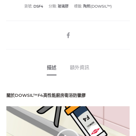
量
貨號:
DSF4
分類:
玻璃膠
標籤:
陶熙(DOWSIL™)
SHARE
描述
額外資訊
關於DOWSIL™F4高性能廚房衛浴防黴膠
視
訊
播