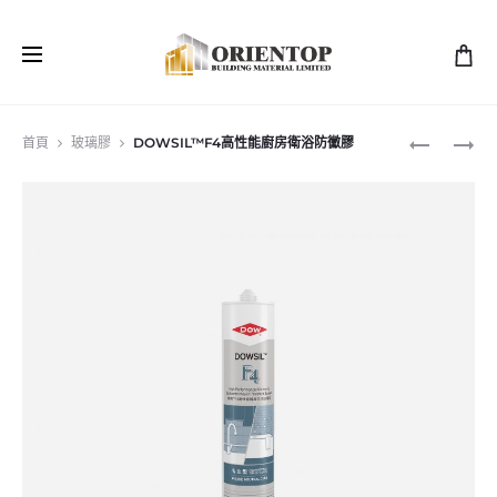
Prod
DOWSIL
DOWSIL
首頁
玻璃膠
DOWSIL™F4高性能廚房衛浴防黴膠
817
650+
navig
高
可
模
剝
量
離
粘
防
合
護
劑
塗
料