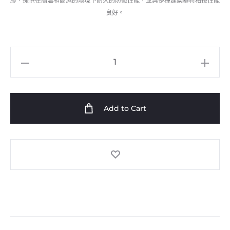
膠，提供在高溫和高濕的環境下耐久的防黴性能，並與多種建築基材粘接性能
良好。
DOWSIL™F4
高
性
能
Add to Cart
廚
房
衛
浴
防
黴
膠
數