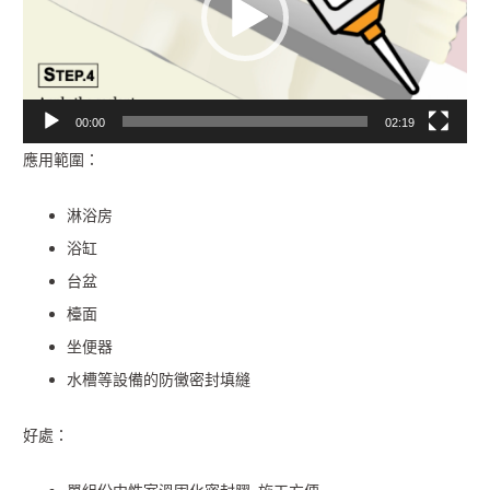
放
器
00:00
02:19
應用範圍：
淋浴房
浴缸
台盆
檯面
坐便器
水槽等設備的防黴密封填縫
好處：