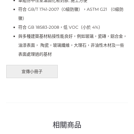
單組份中性室溫固化密封膠, 施工方便
符合 GB/T 1741-2007（0級防黴），ASTM G21 （0級防
黴）
符合 GB 18583-2008，低 VOC（小於 4%）
與多種建築基材粘接性能良好，例如玻璃，瓷磚，鋁合金，
油漆表面， 陶瓷，玻璃纖維，大理石，非油性木材及一些
表面處理過的基材
宣傳小冊子
相關商品