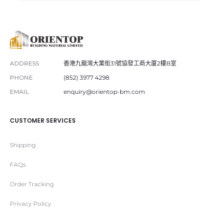
ADDRESS
香港九龍灣大業街31號協發工商大厦2樓B室
PHONE
(852) 3977 4298
EMAIL
enquiry@orientop-bm.com
CUSTOMER SERVICES
Shipping
FAQs
Order Tracking
Privacy Policy